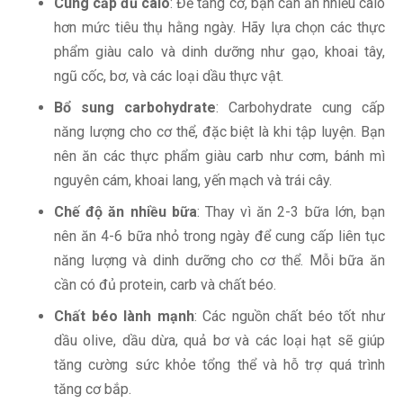
Cung cấp đủ calo
: Để tăng cơ, bạn cần ăn nhiều calo
hơn mức tiêu thụ hằng ngày. Hãy lựa chọn các thực
phẩm giàu calo và dinh dưỡng như gạo, khoai tây,
ngũ cốc, bơ, và các loại dầu thực vật.
Bổ sung carbohydrate
: Carbohydrate cung cấp
năng lượng cho cơ thể, đặc biệt là khi tập luyện. Bạn
nên ăn các thực phẩm giàu carb như cơm, bánh mì
nguyên cám, khoai lang, yến mạch và trái cây.
Chế độ ăn nhiều bữa
: Thay vì ăn 2-3 bữa lớn, bạn
nên ăn 4-6 bữa nhỏ trong ngày để cung cấp liên tục
năng lượng và dinh dưỡng cho cơ thể. Mỗi bữa ăn
cần có đủ protein, carb và chất béo.
Chất béo lành mạnh
: Các nguồn chất béo tốt như
dầu olive, dầu dừa, quả bơ và các loại hạt sẽ giúp
tăng cường sức khỏe tổng thể và hỗ trợ quá trình
tăng cơ bắp.