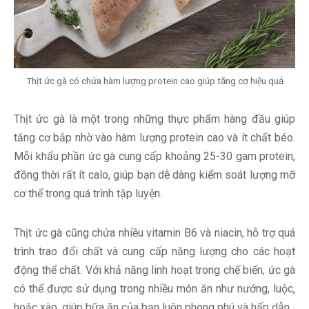
Thịt ức gà có chứa hàm lượng protein cao giúp tăng cơ hiệu quả
Thịt ức gà là một trong những thực phẩm hàng đầu giúp
tăng cơ bắp nhờ vào hàm lượng protein cao và ít chất béo.
Mỗi khẩu phần ức gà cung cấp khoảng 25-30 gam protein,
đồng thời rất ít calo, giúp bạn dễ dàng kiểm soát lượng mỡ
cơ thể trong quá trình tập luyện.
Thịt ức gà cũng chứa nhiều vitamin B6 và niacin, hỗ trợ quá
trình trao đổi chất và cung cấp năng lượng cho các hoạt
động thể chất. Với khả năng linh hoạt trong chế biến, ức gà
có thể được sử dụng trong nhiều món ăn như nướng, luộc,
hoặc xào, giúp bữa ăn của bạn luôn phong phú và hấp dẫn.