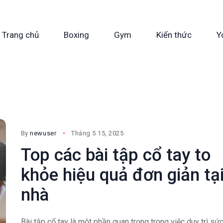
Trang chủ
Boxing
Gym
Kiến thức
Y
By
newuser
Tháng 5 15, 2025
Top các bài tập cổ tay to
khỏe hiệu quả đơn giản tạ
nhà
Bài tập cổ tay là một phần quan trọng trong việc duy trì sứ