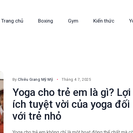
Trang chủ
Boxing
Gym
Kiến thức
Y
By
Chiêu Giang Mỹ Mỹ
Tháng 4 7, 2025
Yoga cho trẻ em là gì? Lợi
ích tuyệt vời của yoga đối
với trẻ nhỏ
Yoga cho trẻ em không chỉ là một hoạt động thể chất mà c