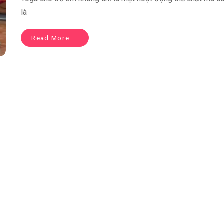
là
Read More ...