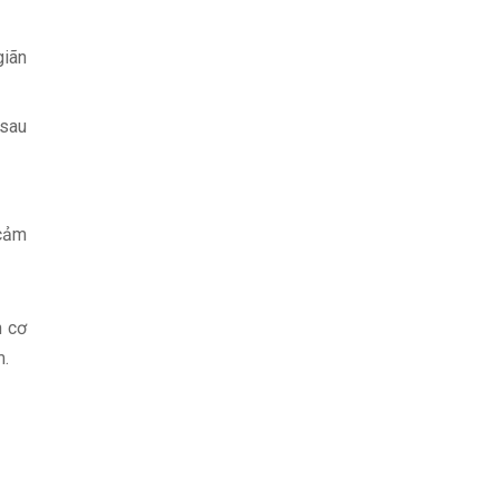
giãn
 sau
 cảm
n cơ
m.