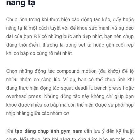
nâng tạ
Chụp ảnh trong khi thực hiện các động tác kéo, đẩy hoặc
nâng tạ là một cách tuyệt vời để khoe sức mạnh và sự dẻo
dai của bạn. Để có những bức ảnh đẹp nhất, bạn nên chụp
đúng thời điểm, thường là trong set tạ hoặc gần cuối rep
khi cơ bắp co cứng rõ nét nhất.
Chọn những động tác compound motion (đa khớp) để lộ
nhiều nhóm cơ cùng lúc. Ví dụ, bạn có thể chụp ảnh khi
đang thực hiện động tác squat, deadlift, bench press hoặc
overhead press. Những động tác này không chỉ giúp bạn
khoe được nhiều cơ bắp mà còn thể hiện được sự phối hợp
nhịp nhàng giữa các nhóm cơ.
Khi
tạo dáng chụp ảnh gym nam
cần lưu ý đến kỹ thuật
chụp. Nếu chụp ảnh khi nâng tạ cần đảm bảo an toàn, có