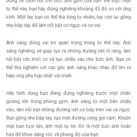
động và cuốn hút cho bức ảnh gym của bạn. Để thực hiện
tư thế này, bạn hãy đứng nghiêng khoảng 45 độ so với ống
kính. Một tay bạn có thể thả lỏng tự nhiên, tay còn lại gồng
nhẹ bắp tay để làm nổi bật cơ ngực và cơ vai.
Ánh sáng đóng vai trò quan trọng trong tư thế này. Ánh
sáng nghiêng sẽ giúp tạo ra những đường nét rõ ràng, làm
nổi bật các khối cơ và tạo chiều sâu cho bức ảnh. Bạn có
thể thử nghiệm với các góc ánh sáng khác nhau để tìm ra
hiệu ứng phù hợp nhất với mình.
Hãy hình dung bạn đang đứng nghiêng trước một chiếc
gương lớn trong phòng gym, ánh sáng từ một bên chiếu
vào, làm nổi bật những đường nét cơ bắp trên vai và ngực.
Bạn gồng nhẹ bắp tay, tạo một đường cong gợi cảm. Khuôn
mặt bạn tươi tắn, ánh mắt tự tin. Đó là một bức ảnh hoàn
hảo để khoe dáng vóc và phong độ của bạn.