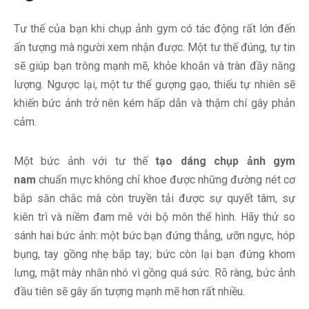
Tư thế của bạn khi chụp ảnh gym có tác động rất lớn đến
ấn tượng mà người xem nhận được. Một tư thế đúng, tự tin
sẽ giúp bạn trông mạnh mẽ, khỏe khoắn và tràn đầy năng
lượng. Ngược lại, một tư thế gượng gạo, thiếu tự nhiên sẽ
khiến bức ảnh trở nên kém hấp dẫn và thậm chí gây phản
cảm.
Một bức ảnh với tư thế
tạo dáng chụp ảnh gym
nam
chuẩn mực không chỉ khoe được những đường nét cơ
bắp săn chắc mà còn truyền tải được sự quyết tâm, sự
kiên trì và niềm đam mê với bộ môn thể hình. Hãy thử so
sánh hai bức ảnh: một bức bạn đứng thẳng, ưỡn ngực, hóp
bụng, tay gồng nhẹ bắp tay; bức còn lại bạn đứng khom
lưng, mặt mày nhăn nhó vì gồng quá sức. Rõ ràng, bức ảnh
đầu tiên sẽ gây ấn tượng mạnh mẽ hơn rất nhiều.