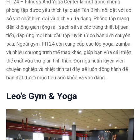
FIT24 – Fitness And Yoga Center là một trong những
phòng tập được yêu thích tại quận Tân Bình, nổi bật với cơ
sở vật chất hiện đại và dịch vụ đa dạng. Phòng tập mang
đến không gian rộng rãi, sạch sẽ và các trang thiết bị tiên
tiến, đáp ứng mọi nhu cầu tập luyện từ cơ bản đến chuyên
sâu. Ngoài gym, FIT24 còn cung cấp các lớp yoga, zumba
và nhiều chương trình thể thao khác, giúp bạn vừa cải thiện
thể chất vừa thư giãn tinh thần. Đội ngũ huấn luyện viên
chuyên nghiệp và nhiệt tình tại đây sẽ luôn đồng hành để
bạn đạt được mục tiêu sức khỏe và vóc dáng.
Leo’s Gym & Yoga