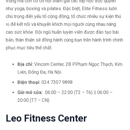
trọng mà còn có cơ hội tham gia các lớp học độc quyền
như yoga, boxing và pilates. Đặc biệt, Elite Fitness luôn
chú trọng đến yếu tố cộng đồng, tổ chức nhiều sự kiện thú
vị để kết nối và khuyến khích mọi người cùng nhau nâng
cao sức khỏe. Đội ngũ huấn luyện viên được đào tạo bài
bản, thân thiện sẽ đồng hành cùng bạn trên hành trình chinh
phục mục tiêu thể chất.
Địa chỉ:
Vincom Center, 2B P.Phạm Ngọc Thạch, Kim
Liên, Đống Đa, Hà Nội
Điện thoại:
024 7307 9898
Giờ mở cửa:
06:00 – 22:00 (T2 – T6)
||
06:00 –
20:00 (T7 – CN)
Leo Fitness Center