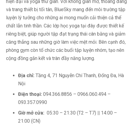
hiện đại và yoga thư giãn. Với không gian mở, thoáng đãng
và trang thiết bị tối tân, BlueSky mang đến môi trường tập
luyện lý tưởng cho những ai mong muốn cải thiện cả thể
chất lẫn tinh thần. Các lớp học yoga tại đây được thiết kế
riêng biệt, giúp người tập đạt trạng thái cân bằng và giảm
căng thẳng sau những giờ làm việc mệt mỏi. Bên cạnh đó,
phòng gym còn tổ chức các buổi tập luyện nhóm, tạo nên
cộng đồng gắn kết và tràn đầy năng lượng.
Địa chỉ:
Tầng 4, 71 Nguyễn Chí Thanh, Đống Đa, Hà
Nội
Điện thoại:
094.366.8856 – 0966.060.494 –
093.357.0990
Giờ mở cửa:
05:30 – 21:30 (T2 – T7)
||
14:00 –
21:00 (CN)