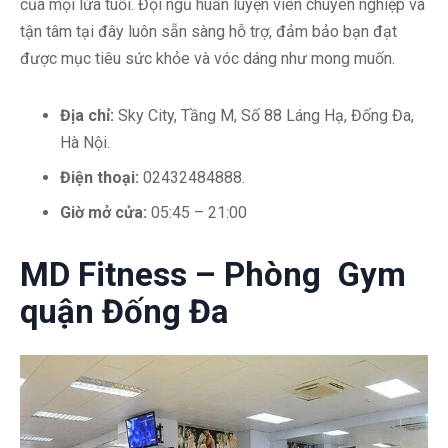
của mọi lứa tuổi. Đội ngũ huấn luyện viên chuyên nghiệp và
tận tâm tại đây luôn sẵn sàng hỗ trợ, đảm bảo bạn đạt
được mục tiêu sức khỏe và vóc dáng như mong muốn.
Địa chỉ:
Sky City, Tầng M, Số 88 Láng Hạ, Đống Đa,
Hà Nội.
Điện thoại:
02432484888.
Giờ mở cửa:
05:45 – 21:00
MD Fitness – Phòng Gym
quận Đống Đa