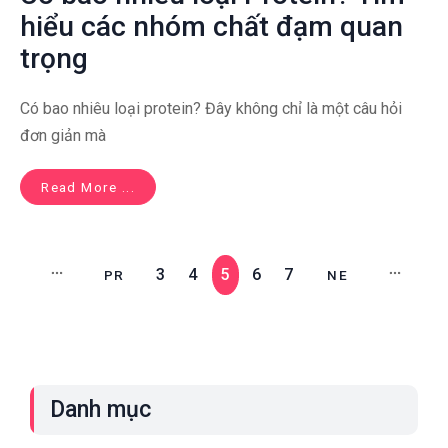
hiểu các nhóm chất đạm quan
trọng
Có bao nhiêu loại protein? Đây không chỉ là một câu hỏi
đơn giản mà
Read More ...
3
4
5
6
7
IR
PR
NE
T
EV
XT
Danh mục