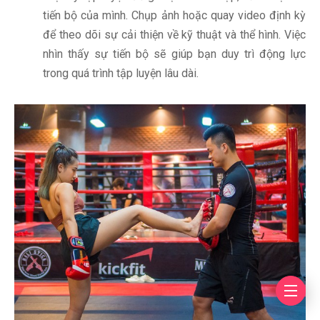
tiến bộ của mình. Chụp ảnh hoặc quay video định kỳ
để theo dõi sự cải thiện về kỹ thuật và thể hình. Việc
nhìn thấy sự tiến bộ sẽ giúp bạn duy trì động lực
trong quá trình tập luyện lâu dài.