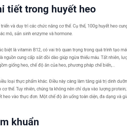
 tiết trong huyết heo
triển và duy trì các chức năng cơ thể. Cụ thể, 100g huyết heo cun
 các mô, sản sinh enzyme và hormone.
 biệt là vitamin B12, có vai trò quan trọng trong quá trình tạo m
 là nguồn cung cấp sắt dồi dào giúp ngừa thiếu máu. Tất nhiên, lư
 gồm giống heo, chế độ ăn của heo, phương pháp chế biến,…
iều loại thực phẩm khác. Điều này càng làm tăng giá trị dinh dưỡ
cơ thể. Tuy nhiên, chúng ta không nên chỉ dựa vào lượng protein;
t heo vào thực đơn. Một chế độ ăn uống toàn diện, đa dạng và gi
ễm khuẩn