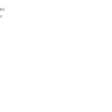
 bỏ
eo