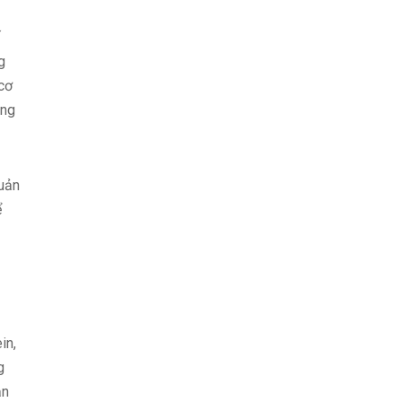
g
 cơ
ặng
quản
ể
in,
g
ạn