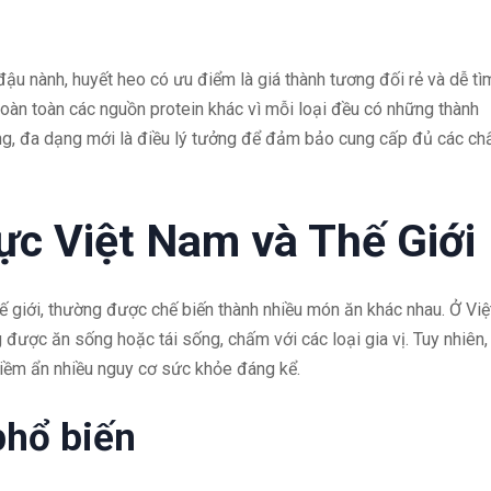
đậu nành, huyết heo có ưu điểm là giá thành tương đối rẻ và dễ tì
hoàn toàn các nguồn protein khác vì mỗi loại đều có những thành
g, đa dạng mới là điều lý tưởng để đảm bảo cung cấp đủ các ch
ực Việt Nam và Thế Giới
ế giới, thường được chế biến thành nhiều món ăn khác nhau. Ở Việ
 được ăn sống hoặc tái sống, chấm với các loại gia vị. Tuy nhiên,
tiềm ẩn nhiều nguy cơ sức khỏe đáng kể.
phổ biến