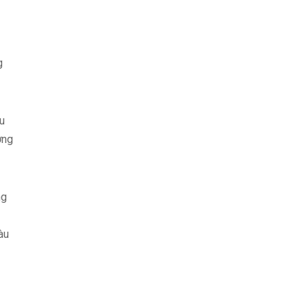
g
áu
ợng
ng
àu