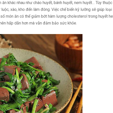
n ăn khác nhau như cháo huyết, bánh huyết, nem huyết… Tùy thuộc
luộc, xào, kho đến làm đông. Việc chế biến kỹ lưỡng sẽ giúp loại
 số món ăn có thể giảm bớt hàm lượng cholesterol trong huyết h
rở nên hấp dẫn hơn mà vẫn đảm bảo sức khỏe.