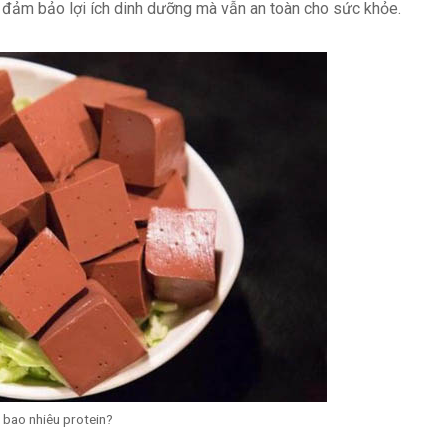
ể đảm bảo lợi ích dinh dưỡng mà vẫn an toàn cho sức khỏe.
 bao nhiêu protein?