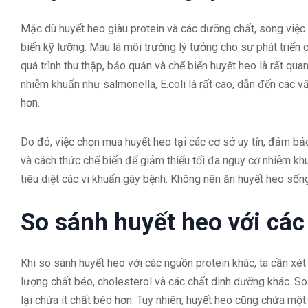
Mặc dù huyết heo giàu protein và các dưỡng chất, song việc
biến kỹ lưỡng. Máu là môi trường lý tưởng cho sự phát triển
quá trình thu thập, bảo quản và chế biến huyết heo là rất qu
nhiễm khuẩn như salmonella, E.coli là rất cao, dẫn đến các v
hơn.
Do đó, việc chọn mua huyết heo tại các cơ sở uy tín, đảm bảo 
và cách thức chế biến để giảm thiểu tối đa nguy cơ nhiễm khu
tiêu diệt các vi khuẩn gây bệnh. Không nên ăn huyết heo sốn
So sánh huyết heo với các
Khi so sánh huyết heo với các nguồn protein khác, ta cần xét 
lượng chất béo, cholesterol và các chất dinh dưỡng khác. So
lại chứa ít chất béo hơn. Tuy nhiên, huyết heo cũng chứa mộ