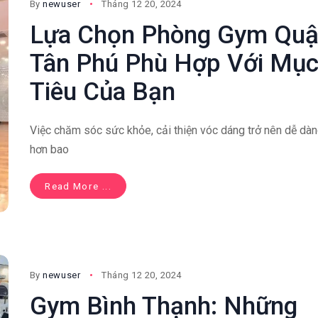
By
newuser
Tháng 12 20, 2024
Lựa Chọn Phòng Gym Qu
Tân Phú Phù Hợp Với Mụ
Tiêu Của Bạn
Việc chăm sóc sức khỏe, cải thiện vóc dáng trở nên dễ dà
hơn bao
Read More ...
By
newuser
Tháng 12 20, 2024
Gym Bình Thạnh: Những