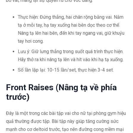
bờ vai, mang lại sự quyến rũ cho vóc dáng.
Thực hiện: Đứng thẳng, hai chân rộng bằng vai. Nắm
tạ ở mỗi tay, hạ tay xuống hai bên dọc theo cơ thể.
Nâng tạ lên hai bên, đến khi tay ngang vai, giữ khuỷu
tay hơi cong.
Lưu ý: Giữ lưng thẳng trong suốt quá trình thực hiện.
Hãy thở ra khi nâng tạ lên và hít vào khi hạ tạ xuống.
Số lần lặp lại: 10-15 lần/set, thực hiện 3-4 set.
Front Raises (Nâng tạ về phía
trước)
Đây là một trong các bài tập vai cho nữ tại phòng gym hiệu
quả thường được tập. Bài tập này giúp tăng cường sức
mạnh cho cơ deltoid trước, tạo nên đường cong mềm mại