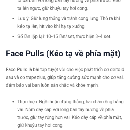
tạ barbell với lòng bàn tay hướng về phía trước. Kéo
tạ lên ngực, giữ khuỷu tay hơi cong.
Lưu ý: Giữ lưng thẳng và tránh cong lưng. Thở ra khi
kéo tạ lên, hít vào khi hạ tạ xuống.
Số lần lặp lại: 10-15 lần/set, thực hiện 3-4 set.
Face Pulls (Kéo tạ về phía mặt)
Face Pulls là bài tập tuyệt vời cho việc phát triển cơ deltoid
sau và cơ trapezius, giúp tăng cường sức mạnh cho cơ vai,
đảm bảo vai bạn luôn săn chắc và khỏe mạnh.
Thực hiện: Ngồi hoặc đứng thẳng, hai chân rộng bằng
vai. Nắm dây cáp với lòng bàn tay hướng về phía
trước, giữ tay rộng hơn vai. Kéo dây cáp về phía mặt,
giữ khuỷu tay hơi cong.