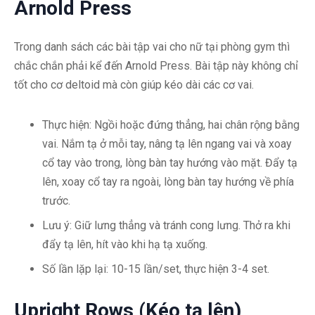
Arnold Press
Trong danh sách các bài tập vai cho nữ tại phòng gym thì
chắc chắn phải kể đến Arnold Press. Bài tập này không chỉ
tốt cho cơ deltoid mà còn giúp kéo dài các cơ vai.
Thực hiện: Ngồi hoặc đứng thẳng, hai chân rộng bằng
vai. Nắm tạ ở mỗi tay, nâng tạ lên ngang vai và xoay
cổ tay vào trong, lòng bàn tay hướng vào mặt. Đẩy tạ
lên, xoay cổ tay ra ngoài, lòng bàn tay hướng về phía
trước.
Lưu ý: Giữ lưng thẳng và tránh cong lưng. Thở ra khi
đẩy tạ lên, hít vào khi hạ tạ xuống.
Số lần lặp lại: 10-15 lần/set, thực hiện 3-4 set.
Upright Rows (Kéo tạ lên)