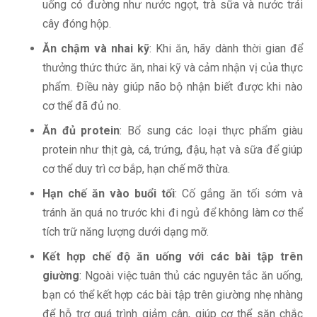
uống có đường như nước ngọt, trà sữa và nước trái
cây đóng hộp.
Ăn chậm và nhai kỹ
: Khi ăn, hãy dành thời gian để
thưởng thức thức ăn, nhai kỹ và cảm nhận vị của thực
phẩm. Điều này giúp não bộ nhận biết được khi nào
cơ thể đã đủ no.
Ăn đủ protein
: Bổ sung các loại thực phẩm giàu
protein như thịt gà, cá, trứng, đậu, hạt và sữa để giúp
cơ thể duy trì cơ bắp, hạn chế mỡ thừa.
Hạn chế ăn vào buổi tối
: Cố gắng ăn tối sớm và
tránh ăn quá no trước khi đi ngủ để không làm cơ thể
tích trữ năng lượng dưới dạng mỡ.
Kết hợp chế độ ăn uống với các bài tập trên
giường
: Ngoài việc tuân thủ các nguyên tắc ăn uống,
bạn có thể kết hợp các bài tập trên giường nhẹ nhàng
để hỗ trợ quá trình giảm cân, giúp cơ thể săn chắc