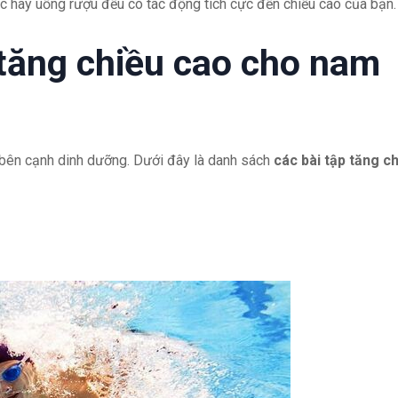
c hay uống rượu đều có tác động tích cực đến chiều cao của bạn.
 tăng chiều cao cho nam
 bên cạnh dinh dưỡng. Dưới đây là danh sách
các bài tập tăng c