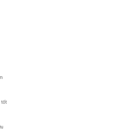
óm
 tốt
ều