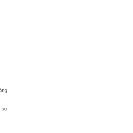
hòng
à sự