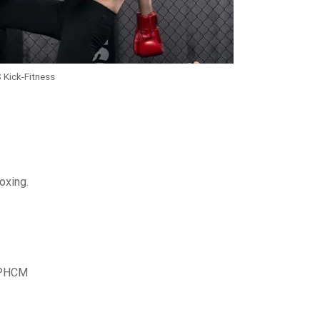
 Kick-Fitness
oxing.
 TPHCM