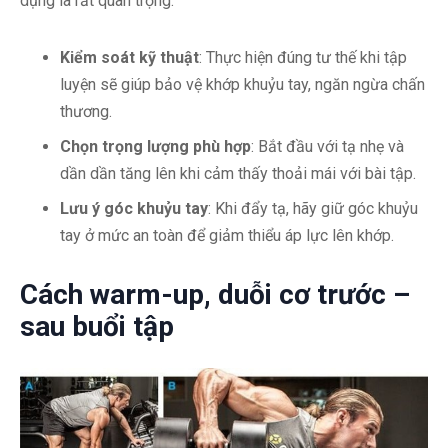
dụng là rất quan trọng:
Kiểm soát kỹ thuật
: Thực hiện đúng tư thế khi tập
luyện sẽ giúp bảo vệ khớp khuỷu tay, ngăn ngừa chấn
thương.
Chọn trọng lượng phù hợp
: Bắt đầu với tạ nhẹ và
dần dần tăng lên khi cảm thấy thoải mái với bài tập.
Lưu ý góc khuỷu tay
: Khi đẩy tạ, hãy giữ góc khuỷu
tay ở mức an toàn để giảm thiểu áp lực lên khớp.
Cách warm-up, duỗi cơ trước –
sau buổi tập