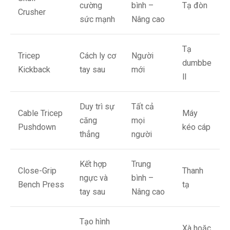
cường
bình –
Tạ đòn
Crusher
sức mạnh
Nâng cao
Tạ
Tricep
Cách ly cơ
Người
dumbbe
Kickback
tay sau
mới
ll
Duy trì sự
Tất cả
Cable Tricep
Máy
căng
mọi
Pushdown
kéo cáp
thẳng
người
Kết hợp
Trung
Close-Grip
Thanh
ngực và
bình –
Bench Press
tạ
tay sau
Nâng cao
Tạo hình
Xà hoặc