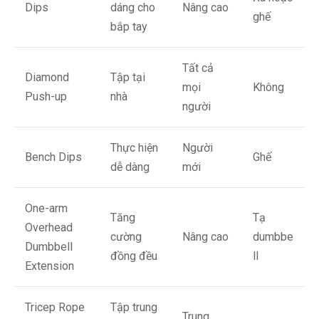
Dips
dáng cho
Nâng cao
ghế
bắp tay
Tất cả
Diamond
Tập tại
mọi
Không
Push-up
nhà
người
Thực hiện
Người
Bench Dips
Ghế
dễ dàng
mới
One-arm
Tăng
Tạ
Overhead
cường
Nâng cao
dumbbe
Dumbbell
đồng đều
ll
Extension
Tricep Rope
Tập trung
Trung