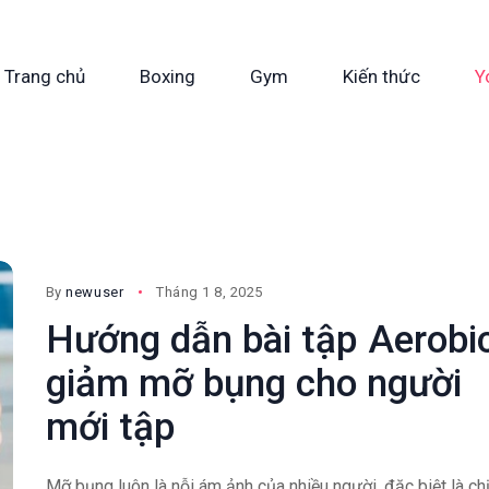
Trang chủ
Boxing
Gym
Kiến thức
Y
By
newuser
Tháng 1 8, 2025
Hướng dẫn bài tập Aerobi
giảm mỡ bụng cho người
mới tập
Mỡ bụng luôn là nỗi ám ảnh của nhiều người, đặc biệt là ch