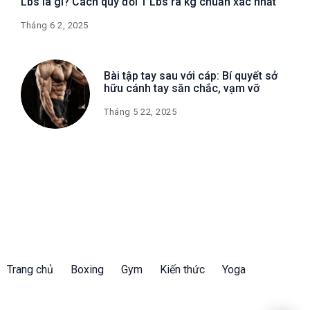
Lbs là gì? Cách quy đổi 1 Lbs ra kg chuẩn xác nhất
Tháng 6 2, 2025
Bài tập tay sau với cáp: Bí quyết sở
hữu cánh tay săn chắc, vạm vỡ
Tháng 5 22, 2025
Trang chủ
Boxing
Gym
Kiến thức
Yoga